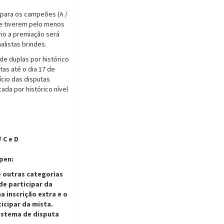
 para os campeões (A /
ue tiverem pelo menos
rio a premiação será
nalistas brindes.
de duplas por histórico
tas até o dia 17 de
nício das disputas
ada por histórico nível
/ C e D
pen:
e outras categorias
de participar da
 inscrição extra e o
icipar da mista.
sistema de disputa