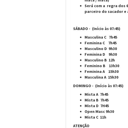
mata / mata)
Será com a regra dos 
parceiro do sacador e 
SÁBADO - (Início às 07:45)
Masculina C 7h45
Feminina C 7h45
Masculino D 9h30
Feminina D 9h30
Masculino B 12h
Feminino B 13h30
Feminina A 15h30
Masculina A 15h30
DOMINGO - (Início às 07:45)
Mista A 7h45
Mista B 7h45
Mista D 7H45
Open Masc 9h30
Mista C 11h
ATENÇÃO