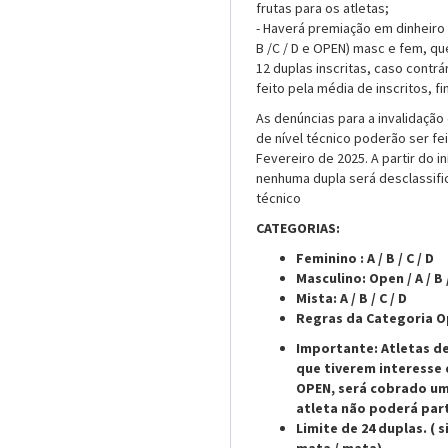
frutas para os atletas;
- Haverá premiação em dinheiro
B /C / D e OPEN) masc e fem, q
12 duplas inscritas, caso contrá
feito pela média de inscritos, fi
As denúncias para a invalidação 
de nível técnico poderão ser fei
Fevereiro de 2025. A partir do i
nenhuma dupla será desclassific
técnico
CATEGORIAS:
Feminino : A / B / C / D
Masculino: Open / A / B 
Mista: A / B / C / D
Regras da Categoria O
Importante: Atletas d
que tiverem interesse 
OPEN, será cobrado uma
atleta não poderá part
Limite de 24 duplas. ( 