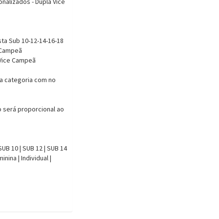
onalizados - Dupla Vice
sta Sub 10-12-14-16-18
a Campeã
 Vice Campeã
a categoria com no
o será proporcional ao
 | SUB 10 | SUB 12 | SUB 14
inina | Individual |