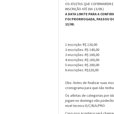
OS ATLETAS QUE COFIRMAREM E
INSCRIÇÃO ATÉ DIA 13/08.)
A DATA LIMITE PARA A CONFI
FOI PRORROGADA, PASSOU DO 
13/08.
1 inscrição: R$ 120,00
2 inscrições: R$ 140,00
3 inscrições: R$ 160,00
4 inscrições: R$ 180,00
5 inscrições: R$ 200,00
6 inscrições: R$220,00
Obs. Antes de finalizar suas insc
cronograma para que não tenha
Os atletas de categorias por i
jogam no domingo não poderão 
nivel tecnico D/C/B/A/PRO
Caso isso aconteça será chamad