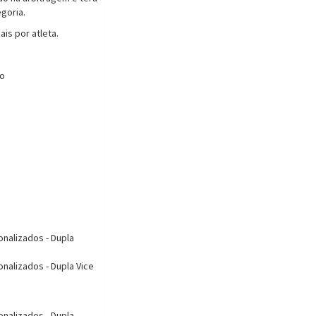
goria.
ais por atleta.
no
onalizados - Dupla
onalizados - Dupla Vice
onalizados - Dupla