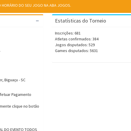
 O HORÁRIO DO SEU JOGO NA ABA JOGOS.
Estatísticas do Torneio
Inscrições: 681
Atletas confirmados: 384
Jogos disputados: 529
4
Games disputados: 5631
r, Biguaçu - SC
Efetuar Pagamento
rmente clique no botão
CIAL DO EVENTO TODOS