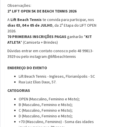
Observações:
2ª LIFT OPEN 5K DE BEACH TENNIS 2026
A
Lift Beach Tennis
te convida para participar, nos
dias 03, 04 e 05 de JULHO
, da 2ª Etapa do LIFT OPEN
2026.
70 PRIMEIRAS INSCRIÇÕES PAGAS
ganharão *
KIT
ATLETA
* (Camiseta + Brindes)
Dúvidas entrar em contato conosco pelo 48 99813-
3929 ou pelo instagram @liftbeachtennis
ENDEREÇO DO EVENTO
Lift Beach Tennis - Ingleses, Florianópolis - SC
Rua Luiz Elias Daux, 57.
CATEGORIAS
OPEN (Masculino, Feminino e Misto);
B (Masculino, Feminino e Misto);
C (Masculino, Feminino e Misto);
D (Masculino, Feminino e Misto);
+70 (Masculino, Feminino) - Soma das idades