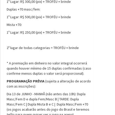
1º Lugar: R$ 300,00 (pix) + TROFÉU + brinde
Duplas +70 masc/fem:
1º Lugar: R$ 500,00 (pix) + TROFÉU + brinde
Mista +70:
1º Lugar: R$ 250,00 (pix) + TROFÉU + brinde
2º lugar de todas categorias = TROFÉU + brinde
* A premiação em dinheiro no valor integral ocorrerá
quando houver mínimo de 15 duplas confirmadas (caso
confirme menos duplas o valor será proporcional).
PROGRAMAÇÃO PRÉVIA
(sujeita a alteração de acordo
com as inscrições):
Dia 13 de JUNHO - MANHÃ (não antes das 10h): Dupla
Masc/Fem D e dupla Fem/Masc B | TARDE: Dupla
Masc/Fem C | Dupla Mista B e C | Dupla Masc/Fem +70
(os jogos acabarão antes do jogo do Brasil e teremos
telão para quem quiser ver o jogo na arena).