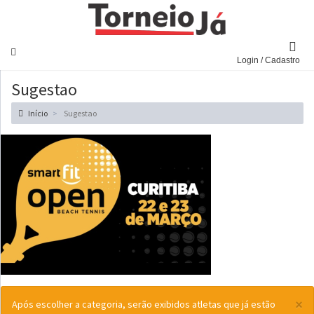
Navegar
Login / Cadastro
Sugestao
Início
Sugestao
×
Após escolher a categoria, serão exibidos atletas que já estão