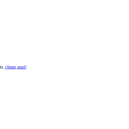
do,
clique aqui!